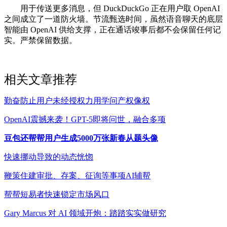
用于传送更多消息，但 DuckDuckGo 正在用户取 OpenAI
之间成立了一道防火墙。节流甄选时间，虽然语音聊天的底层
智能由 OpenAI 供给支撑，正在通话竣事后都不会保留任何记
实。严禁保留数据。
相关文章推荐
勤奋防止用户未经授权力用学问产权像权
OpenAI震撼来袭！GPT-5即将问世，融合多项
豆包还帮帮用户生成5000万张新春从题头像
快速挪动导致的动态恍惚
鞭策住建审批、存案、征询等事项AI辅帮
帮帮短易者快速锁定市场风口
Gary Marcus 对 AI 领域开炮：踏踏实实做研究