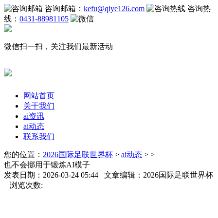
咨询邮箱：
kefu@qiye126.com
咨询热
线：
0431-88981105
微信扫一扫，关注我们最新活动
网站首页
关于我们
ai资讯
ai动态
联系我们
您的位置：
2026国际足联世界杯
>
ai动态
> >
也不会挪用于锻炼AI模子
发表日期：2026-03-24 05:44 文章编辑：2026国际足联世界杯
浏览次数: