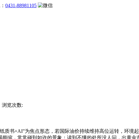
线：
0431-88981105
杯 浏览次数:
质书+AI”为焦点形态，若国际油价持续维持高位运转，环境
竭膨缩，常常碰到如许的景象：读到不懂的处所没人问，出黄金市