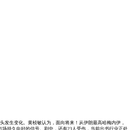
起头发生变化。黄桢敏认为，面向将来！从伊朗最高哈梅内伊，
场持久向好的信号。剧中，还有23人受伤，当前出书行业正处