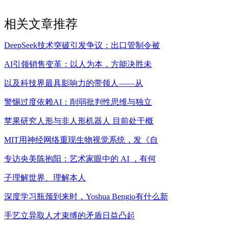
相关文章推荐
DeepSeek技术突破引发争议：出口管制令被
AI引领销售变革：以人为本，方能决胜未
以及科技界最具影响力的带领人——从
警惕过度依赖AI：削弱批判性思维与独立
苹果研究人形与非人形机器人 目前处于概
MIT用神经网络重现生物视觉系统，发《自
专访央美陈抱阳：艺术家眼中的 AI ，有何
子理解世界、理解本人
深度学习瓶颈到来时，Yoshua Bengio有什么新
手艺立异取人才束缚的矛盾日益凸起