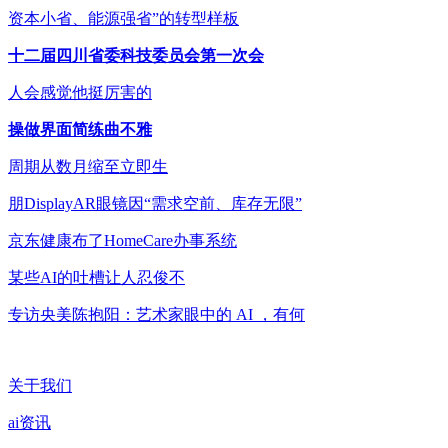
资本小省、能源强省”的转型样板
十二届四川省委科技委员会第一次会
人会感觉他挺厉害的
操做界面简练曲不雅
周期从数月缩至立即生
朋DisplayAR眼镜因“需求空前、库存无限”
京东健康布了HomeCare办事系统
某些AI的吐槽让人忍俊不
专访央美陈抱阳：艺术家眼中的 AI ，有何
关于我们
ai资讯