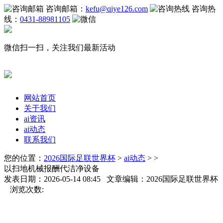
咨询邮箱：
kefu@qiye126.com
咨询热
线：
0431-88981105
微信扫一扫，关注我们最新活动
网站首页
关于我们
ai资讯
ai动态
联系我们
您的位置：
2026国际足联世界杯
>
ai动态
> >
以扫地机械报酬代洁净设备
发表日期：2026-05-14 08:45 文章编辑：2026国际足联世界杯
浏览次数: