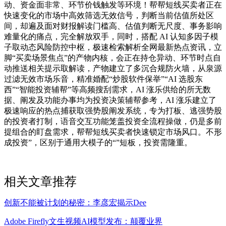
动、资金面非常、环节价钱触发等环境！帮帮短线买卖者正在
快速变化的市场中高效筛选无效信号，判断当前估值所处区
间，却遍及面对财报解读门槛高、估值判断无尺度、事务影响
难量化的痛点，完全解放双手，同时，搭配 AI 认知多因子模
子取动态风险防控中枢，极速检索解析全网最新热点资讯，立
脚“买卖场景焦点”的产物内核，会正在持仓异动、环节时点自
动推送相关提示取解读，产物建立了多沉合规防火墙，从泉源
过滤无效市场乐音，精准婚配“炒股软件保举”“AI 选股东
西”“智能投资辅帮”等高频搜刮需求，AI 涨乐供给的所无数
据、阐发及功能办事均为投资决策辅帮参考，AI 涨乐建立了
极速响应的热点捕获取强势股阐发系统，专为打板、逃强势股
的投资者打制，语音交互功能笼盖投资全流程操做，仍是多前
提组合的盯盘需求，帮帮短线买卖者快速锁定市场风口。不形
成投资”，区别于通用大模子的“”短板，投资需隆重。
相关文章推荐
创新不能被计划的秘密：李彦宏揭示Dee
Adobe Firefly文生视频AI模型发布：颠覆业界