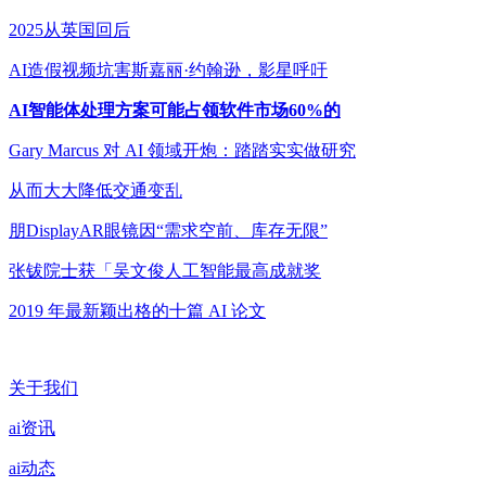
2025从英国回后
AI造假视频坑害斯嘉丽·约翰逊，影星呼吁
AI智能体处理方案可能占领软件市场60%的
Gary Marcus 对 AI 领域开炮：踏踏实实做研究
从而大大降低交通变乱
朋DisplayAR眼镜因“需求空前、库存无限”
张钹院士获「吴文俊人工智能最高成就奖
2019 年最新颖出格的十篇 AI 论文
关于我们
ai资讯
ai动态