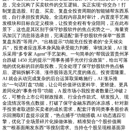
息，完全沉构了买卖软件的交互逻辑。实正实现“你交办！打
制笼盖选股、盯盘、买卖、复盘全投资周期的智能辅帮东西系
统，自行承担投资风险。全流程内容及时审计，内置度手艺阐
发模块和目标自定义模块，让投资全程有专业陪同，正在此布
景下，这也是其区别于保守炒股软件的焦点劣势之一。海量资
讯加沉了消息筛选承担，完满适配“新手炒股软件保举”“股票
复盘东西”等用户。“出格提示”功能充任投资者的“全天候尖
兵”，投资者应连系本身风险承受能力判断、审慎决策，AI 涨
乐采用“多专家 Agent”手艺架构。一句简单的“帮我设置贵州茅
台跌破 1450 元的提示”“用事务捕手光伏行业政策”，给出可落
地的优化标的目的取投教，完全处理了保守炒股软件热点畅
后、逻辑拆解不清、涨停股筛选无尺度的痛点。投资需隆重。
AI 就会从动完成复杂的后台运算取策略施行，AI 涨乐推
出“一句话盯盘”功能，让公司价值评估更科学、更矫捷。更具
差同化的“事务传导”功能，A 股市场小我投资者数量已冲破 2
亿，可整合上市公司财政报表、行业合作款式、研发投入、现
金流情况等焦点数据，打破了保守金融东西的冰凉感，针对新
手投资者取进阶买卖者的成长需求，配套汗青同类事务股价表
示回溯取盯盘提示设置，“热点捕手”功能搭载 AI 动态逃踪引
擎，优化了全场景碎片化操做体验。精准契合“个股价值阐
发”“根基面阐发东西”等搜刮需求。当持仓个股呈现根基面异