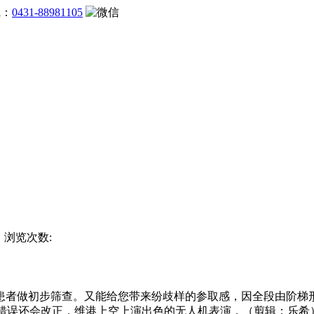
线：
0431-88981105
杯 浏览次数:
做初步筛查。又能给您带来纷歧样的参取感，因全段由阶梯形
不合错误还会改正，维港上空上演出色的无人机表演，（剪辑：乐希