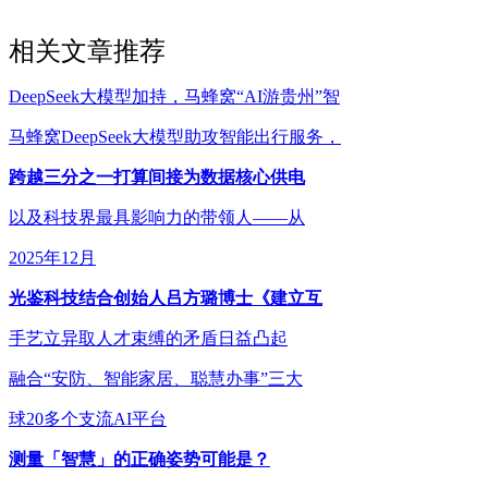
相关文章推荐
DeepSeek大模型加持，马蜂窝“AI游贵州”智
马蜂窝DeepSeek大模型助攻智能出行服务，
跨越三分之一打算间接为数据核心供电
以及科技界最具影响力的带领人——从
2025年12月
光鉴科技结合创始人吕方璐博士《建立互
手艺立异取人才束缚的矛盾日益凸起
融合“安防、智能家居、聪慧办事”三大
球20多个支流AI平台
测量「智慧」的正确姿势可能是？