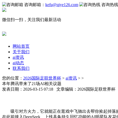
咨询邮箱：
kefu@qiye126.com
咨询热
微信扫一扫，关注我们最新活动
网站首页
关于我们
ai资讯
ai动态
联系我们
您的位置：
2026国际足联世界杯
>
ai资讯
> >
本年腾讯带来了21场AI相关议题
发表日期：2026-03-15 07:18 文章编辑：2026国际足联世界
吸引对方火力，它就能正在逛戏中飞驰出去帮你捡起掉落的物
在此前接入DeepSeek、上线具备持久回忆功能的AI明星队