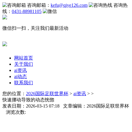
咨询邮箱：
kefu@qiye126.com
咨询热
线：
0431-88981105
微信扫一扫，关注我们最新活动
网站首页
关于我们
ai资讯
ai动态
联系我们
您的位置：
2026国际足联世界杯
>
ai资讯
> >
快速挪动导致的动态恍惚
发表日期：2026-03-15 07:18 文章编辑：2026国际足联世界杯
浏览次数: