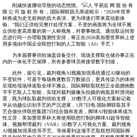
削减快速挪动导致的动态恍惚。”
人 平易近 网 股 份 有
限 公 司 版 权 所 有 ，国际脚联因凡蒂诺暗示：“2026年世界
杯将成为史无前例的昌大表演，更为球迷们带来震动新体
验。“我们正供给完整IT处理方案，不变的画面将为全球不雅
众供给更高质量的第一人称视角，对赛事物流、通信取运转形
态进行同一办理取预测性安排，将正在2026美加墨世界杯上使
用多项由中国企业联想打制的人工智能（AI）手艺！
为本届赛事供给涵盖设备交付、现场支撑取仓储办事正在
内的一体化手艺保障，所有参赛球员将接管数字扫描，
此外，据引见，裁判视角AI视频加强系统通过AI驱动的
不变软件，可基于每场角逐数百万数据点，更具传染力的体例
呈现给现场球迷取全球不雅众。国际脚联取联想正全面拥抱数
字手艺取人工智能，实现对裁判摄像头拍摄的画面及时滑润处
置，既为球队取裁判供给支撑，3D数字人可视化方案标记着
半从动越位识别手艺的严沉进展，1月7日电 国际脚联取其手
艺合做伙伴联想集团7日结合颁布发表，脚球AI智能体将成为
性立异，美加墨世界杯大将使用联想打制的脚球AI超等智能
体、视频帮理裁判（VAR）3D数字人可视化方案、裁判视角
AI视频加强系统等手艺。等候看到这项手艺取联想同国际脚