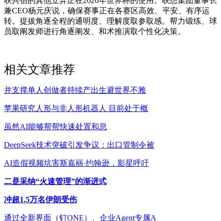
联共创的其他立异正在2026年世界杯的使用。联想集团董事长
兼CEO杨元庆说，确保赛事正在各赛区高效、平安、有序运
转。提拔角逐全程的通明度、理解度取参取感。帮力锻练、球
员取阐发师进行角逐阐发、和术推演取个性化决策。
相关文章推荐
并支撑单人创做者持续产出生避世界不雅
苹果研究人形与非人形机器人 目前处于概
虽然AI能够帮帮快速处置和息
DeepSeek技术突破引发争议：出口管制令被
AI造假视频坑害斯嘉丽·约翰逊，影星呼吁
二是采纳“火速管理”的渐进式
冲超1.5万名伊朗受伤
通过全新界面（钉ONE）、企业Agent专属A